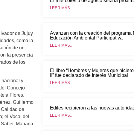
El miércoles 5 de agosto será la próxi
LEER MÁS...
Avanzan con la creación del programa
lvador de Jujuy
Educación Ambiental Participativa
vidades, como la
LEER MÁS...
uación de un
con la presencia
rados de los
El libro “Hombres y Mujeres que hiciero
II” fue declarado de Interés Municipal
 nacional y
LEER MÁS...
 del Concejo
tela Flores,
érrez, Guillermo
Ediles recibieron a las nuevas autorid
y Calidad de
LEER MÁS...
; el Vocal del
l Saber, Mariana