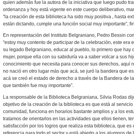
quien además fue la autora de la iniciativa que luego pudo tr
ordenanza y hoy está vigente en este cuerpo deliberativo, ma
“la creación de esta biblioteca ha sido muy positiva , hasta ex
están dictando, cumple una función social muy importante”, fin
En representación del Instituto Belgraniano, Pedro Bessin c
“estoy muy contento de participar de la celebración, este era 
su legado Belgraniano, educar al pueblo, lo primero que hay 
mujer, porque ella con su sabiduría va a saber volcar a sus hij
conocimiento que necesita para conocer sus derechos, aquí na
no nació en otro lugar más que acá, se juró la bandera que es
acá se creó el estado de derecho a través de la Bandera de la 
que también fue muy importante”.
La responsable de la Biblioteca Belgraniana, Silvia Rodas dij
objetivo de la creación de la biblioteca es que está al servicio
comunidad, funciona en horarios bastante amplios y a los est
tratamos de orientarlos en las actividades que ellos tienen,
satisfacción por los logros que realiza esta biblioteca, que es
referencia para todo el sector y está abierto a los alumnos de l