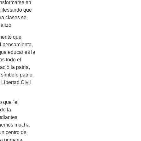
ansformarse en
nifestando que
tra clases se
alizó.
omentó que
el pensamiento,
que educar es la
os todo el
ció la patria,
 símbolo patrio,
Libertad Civil
o que “el
 de la
udiantes
 tenemos mucha
 un centro de
a primaria,