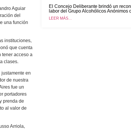
El Concejo Deliberante brindó un recon
sandro Aguiar
labor del Grupo Alcohólicos Anónimos 
ración del
LEER MÁS...
le una función
s instituciones,
cionó que cuenta
n tener acceso a
ra clases.
 justamente en
dor de nuestra
Aires fue un
er portadores
 y prenda de
o al valor de
sso Arriola,