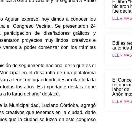
rífica a Gerardo Chaile y la segunda a Pablo
El libro 
hicieron 
fue decla
LEER MÁS.
dro Aguiar, expresó: hoy dimos a conocer los
ra el Congreso Vecinal. Se presentaron 24
participación de diseñadores gráficos y
esentaron proyectos muy lindos, creativos e
Ediles re
o y vamos a poder comenzar con los trámites
autoridad
LEER MÁS.
isión de seguimiento nacional de lo que es el
Municipal en el desarrollo de una plataforma
an a tener un lugar donde desarrollar toda la
El Concej
reconocim
za todos los años. Es importante destacar que
labor del
 a lo largo del año” destacó.
Anónimos
LEER MÁS.
de la Municipalidad, Luciano Córdoba, agregó
es creativos que tenemos en la ciudad, darle
mos que la ciudad se luzca en este congreso