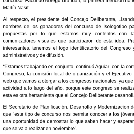
concurso, Facundo Abregú Brandan; la primera mención hono
Martín Nasif.
Al respecto, el presidente del Concejo Deliberante, Lisan
nombres de los ganadores del concurso de Isologotipo pa
propuestas por lo que estamos muy contentos con la 
comunicadores visuales que participaron de esta idea. Pr
interesantes, tenemos el logo identificatorio del Congres
administrativos y de difusión.
“Estamos trabajando en conjunto -continuó Aguiar- con la com
Congreso, la comisión local de organización y el Ejecutivo 
web que vamos a otorgar a los congresos nacionales, ya que v
actividad a lo largo del año, porque este congreso se reali
esta es otra herramienta que el Concejo Deliberante desarrolla
El Secretario de Planificación, Desarrollo y Modernización 
que “este tipo de concurso nos permite conocer a los jóven
una oportunidad de demostrar lo que saben hacer y espera
que se va a realizar en noviembre”.