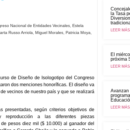
Concejal
la Tasa p
Diversion
tradiciona
reso Nacional de Entidades Vecinales
,
Estela
LEER MÁS.
arta Russo Arriola
,
Miguel Morales
,
Patricia Moya
,
El miérco
próxima 
LEER MÁS.
ncurso de Diseño de Isologotipo del Congreso
aron dos menciones honoríficas. El diseño va
Avanzan c
s de vecinos de nuestro país y que se realizará
programa
Educación
LEER MÁS.
s presentadas, según criterios objetivos de
y reproducción a las diferentes piezas
 de pesos diez mil ($ 10.000) al ganador del