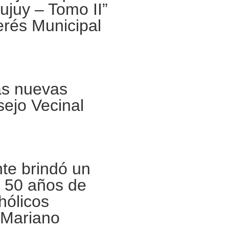
Jujuy – Tomo II”
erés Municipal
las nuevas
sejo Vecinal
te brindó un
s 50 años de
hólicos
 Mariano