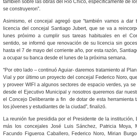
también sobre las obras del Rio Chico, específicamente de lo
se construyeron”.
Asimismo, el concejal agregó que “también vamos a dar t
licencia del concejal Santiago Jubert, que se va a reincorpo
lunes próximo a cumplir sus tareas habituales en el Co
sentido, se informó que renovación de su licencia sin goce
hasta el 7 de mayo del corriente año, por esta razón, Santiag
a ocupar su banca desde el lunes de la próxima semana.
“Por otro lado – continuó Aguiar- daremos tratamiento al Pl
Vial y por último un proyecto del concejal Federico Noro, que
y proveer WIFI a algunos sectores de espacio verdes, ya se
desde el Ejecutivo Municipal y nosotros queremos dar nuest
el Concejo Deliberante a fin de dotar de esta herramienta 
los jóvenes y estudiantes de la ciudad”, finalizó.
La reunión fue presidida por el Presidente de la institución, 
más los concejales José Luis Sánchez, Patricia Moya, M
Facundo Figueroa Caballero, Federico Noro, Mirian Burg