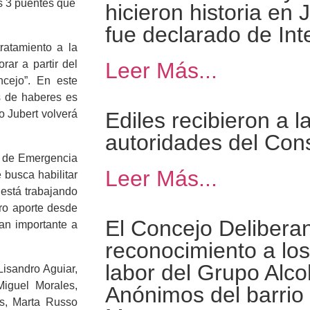
s 3 puentes que
hicieron historia en 
fue declarado de Int
ratamiento a la
rar a partir del
Leer Más...
ncejo”. En este
s de haberes es
o Jubert volverá
Ediles recibieron a 
autoridades del Con
an de Emergencia
Leer Más...
 busca habilitar
 está trabajando
ro aporte desde
El Concejo Deliberan
tan importante a
reconocimiento a lo
labor del Grupo Alco
Lisandro Aguiar,
iguel Morales,
Anónimos del barrio
os, Marta Russo