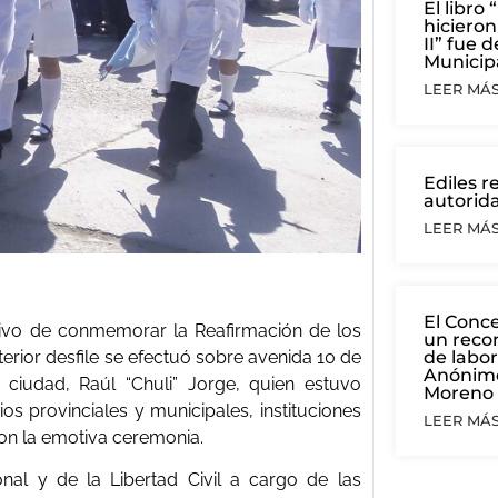
El libr
hicieron
II” fue 
Municip
LEER MÁS.
Ediles r
autorida
LEER MÁS.
El Conce
otivo de conmemorar la Reafirmación de los
un reco
de labor
terior desfile se efectuó sobre avenida 10 de
Anónimo
 ciudad, Raúl “Chuli” Jorge, quien estuvo
Moreno
os provinciales y municipales, instituciones
LEER MÁS.
on la emotiva ceremonia.
al y de la Libertad Civil a cargo de las