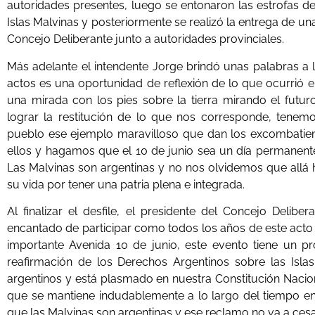
autoridades presentes, luego se entonaron las estrofas d
Islas Malvinas y posteriormente se realizó la entrega de un
Concejo Deliberante junto a autoridades provinciales.
Más adelante el intendente Jorge brindó unas palabras a l
actos es una oportunidad de reflexión de lo que ocurrió 
una mirada con los pies sobre la tierra mirando el futu
lograr la restitución de lo que nos corresponde, tenemo
pueblo ese ejemplo maravilloso que dan los excombatie
ellos y hagamos que el 10 de junio sea un día permanente
Las Malvinas son argentinas y no nos olvidemos que allá
su vida por tener una patria plena e integrada.
Al finalizar el desfile, el presidente del Concejo Delib
encantado de participar como todos los años de este acto 
importante Avenida 10 de junio, este evento tiene un p
reafirmación de los Derechos Argentinos sobre las Isla
argentinos y está plasmado en nuestra Constitución Nacion
que se mantiene indudablemente a lo largo del tiempo 
que las Malvinas son argentinas y ese reclamo no va a cesa