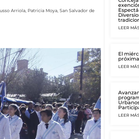
Conceja
exención
Espectá
usso Arriola
,
Patricia Moya
,
San Salvador de
Diversio
tradicio
LEER MÁS.
El miérc
próxima
LEER MÁS.
Avanzan 
program
Urbanos
Particip
LEER MÁS.