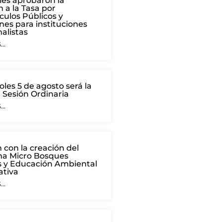
les aprobaron la
 a la Tasa por
culos Públicos y
nes para instituciones
nalistas
..
oles 5 de agosto será la
 Sesión Ordinaria
..
con la creación del
a Micro Bosques
 y Educación Ambiental
ativa
..